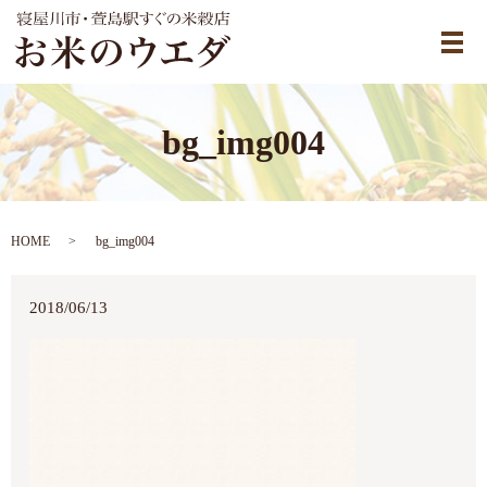
メ
bg_img004
HOME
bg_img004
2018/06/13