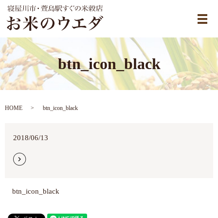
メ
btn_icon_black
HOME
btn_icon_black
2018/06/13
btn_icon_black