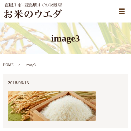
メ
image3
HOME
image3
2018/06/13