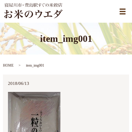
メ
item_img001
HOME
item_img001
2018/06/13