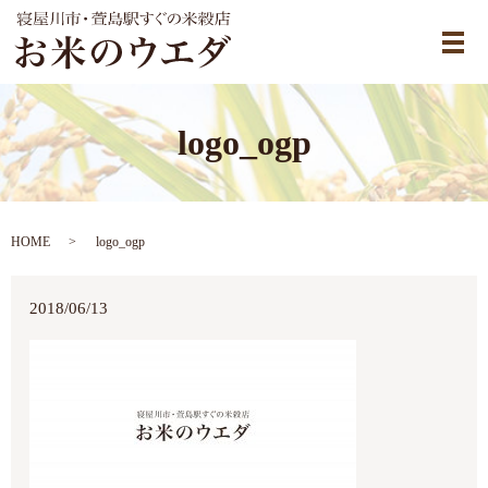
メ
logo_ogp
HOME
logo_ogp
2018/06/13